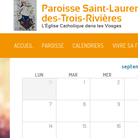
Paroisse Saint-Lauren
des-Trois-Rivières
L'Église Catholique dans les Vosges
ACCUEIL
PAROISSE
CALENDRIERS
VIVRE SA F
septe
LUN
MAR
MER
31
1
2
7
8
9
14
15
16