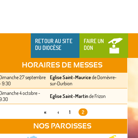
RETOUR AU SITE
FAIRE UN
DU DIOCÈSE
DON
HORAIRES DE MESSES
Dimanche 27 septembre
Eglise Saint-Maurice
de Domèvre-
- 9:30
sur-Durbion
Dimanche 4 octobre -
Eglise Saint-Martin
de Frizon
9:30
«
‹
1
2
PAGES
NOS PAROISSES