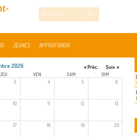
t-
Rechercher
OI
JEUNES
APPROFONDIR
mbre 2026
« Préc.
Suiv. »
JEU
VEN
SAM
DIM
3
4
5
6
10
11
12
13
17
18
19
20