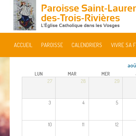
Paroisse Saint-Lauren
des-Trois-Rivières
L'Église Catholique dans les Vosges
ACCUEIL
PAROISSE
CALENDRIERS
VIVRE SA F
aoû
LUN
MAR
MER
27
28
29
3
4
5
10
11
12