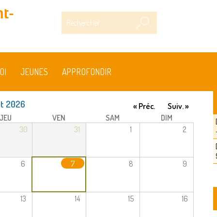
t-
Rechercher
OI
JEUNES
APPROFONDIR
t 2026
« Préc.
Suiv. »
JEU
VEN
SAM
DIM
30
31
1
2
6
7
8
9
13
14
15
16