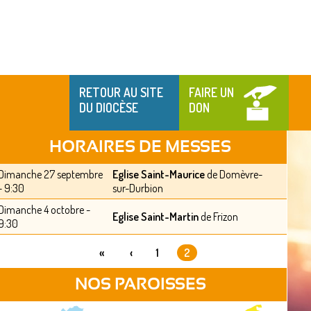
RETOUR AU SITE
FAIRE UN
DU DIOCÈSE
DON
HORAIRES DE MESSES
Dimanche 27 septembre
Eglise Saint-Maurice
de Domèvre-
- 9:30
sur-Durbion
Dimanche 4 octobre -
Eglise Saint-Martin
de Frizon
9:30
«
‹
1
2
PAGES
NOS PAROISSES