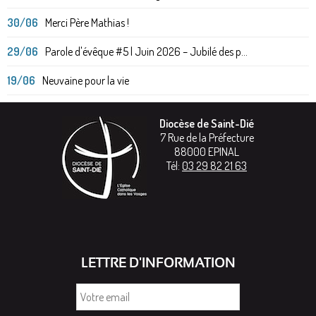
30/06
Merci Père Mathias !
29/06
Parole d'évêque #5 | Juin 2026 – Jubilé des p...
19/06
Neuvaine pour la vie
Diocèse de Saint-Dié
7 Rue de la Préfecture
88000
EPINAL
Tél:
03 29 82 21 63
LETTRE D'INFORMATION
Votre
email