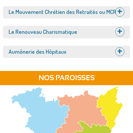
Afficher
Le Mouvement Chrétien des Retraités ou MCR
Afficher
Le Renouveau Charismatique
Afficher
Aumônerie des Hôpitaux
NOS PAROISSES