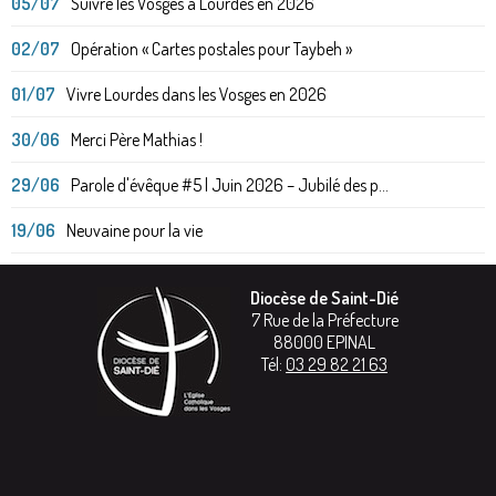
05/07
Suivre les Vosges à Lourdes en 2026
02/07
Opération « Cartes postales pour Taybeh »
01/07
Vivre Lourdes dans les Vosges en 2026
30/06
Merci Père Mathias !
29/06
Parole d'évêque #5 | Juin 2026 – Jubilé des p...
19/06
Neuvaine pour la vie
Diocèse de Saint-Dié
7 Rue de la Préfecture
88000
EPINAL
Tél:
03 29 82 21 63