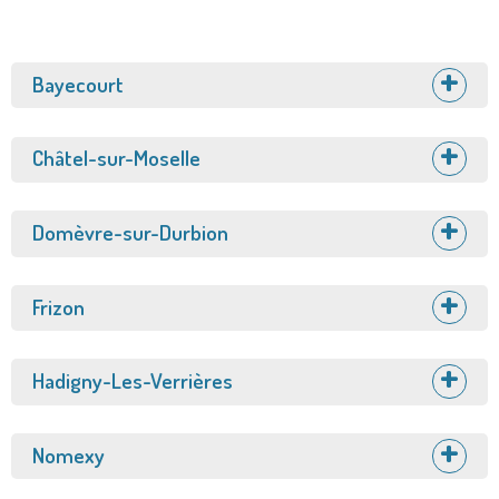
Afficher
Bayecourt
Afficher
Châtel-sur-Moselle
Afficher
Domèvre-sur-Durbion
Afficher
Frizon
Afficher
Hadigny-Les-Verrières
Afficher
Nomexy