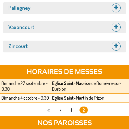
Afficher
Pallegney
Afficher
Vaxoncourt
Afficher
Zincourt
HORAIRES DE MESSES
Dimanche 27 septembre -
Eglise Saint-Maurice
de Domèvre-sur-
9:30
Durbion
Dimanche 4 octobre - 9:30
Eglise Saint-Martin
de Frizon
«
‹
1
2
PAGES
NOS PAROISSES