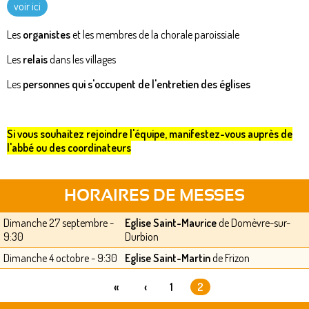
voir ici
Les
organistes
et les membres de la chorale paroissiale
Les
relais
dans les villages
Les
personnes qui s'occupent de l'entretien des églises
Si vous souhaitez rejoindre l'équipe, manifestez-vous auprès de
l'abbé ou des coordinateurs
HORAIRES DE MESSES
Dimanche 27 septembre -
Eglise Saint-Maurice
de Domèvre-sur-
9:30
Durbion
Dimanche 4 octobre - 9:30
Eglise Saint-Martin
de Frizon
«
‹
1
2
PAGES