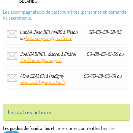
BELAMBO
Les accompagnateurs de catéchumènes (personnes en demande
de sacrements)
L’abbé Jean BELAMBO à Thaon 06-65-58-38-85
ou
belambojean@gmail.com
Joël GABRIEL, diacre, à Châtel 06-88-85-81-55 ou
JoelGabriel@orange.fr
Aline SZALEK à Hadigny 06-70-28-90-74 ou
aline.szalek@wanadoo.fr
Les autres acteurs
Les
guides de funérailles
et celles qui rencontrent les familles