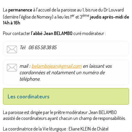
La
permanence
à l'accueil de la paroisse au 1, bis rue du Dr Louvard
er
ème
(derrière l'église de Nomexy) a lieu les 1
et 3
jeudis après-midi de
14h à 16h
Pour contacter
l'abbé Jean BELAMBO
curé modérateur :
Tél: 06 65 58 38 85
mail :
belambojean@gmail.com
en laissant vos
coordonnées et notamment un numéro de
téléphone.
Les coordinateurs
La paroisse est dirigée par le prêtre modérateur Jean BELAMBO
assisté de coordinateurs ayant chacun un champ de responsabilités.
La coordinatrice de la Vie liturgique : Eliane KLEIN de Châtel