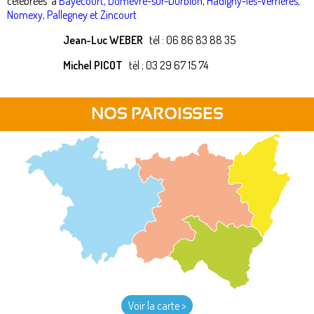
célébrées à
Bayecourt, Domèvre-sur-Durbion, Hadigny-les-Verrières,
Nomexy, Pallegney et Zincourt
Jean-Luc WEBER
tél : 06 86 83 88 35
Michel PICOT
tél ; 03 29 67 15 74
NOS PAROISSES
Voir la carte >