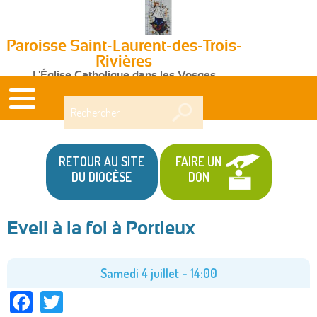
Paroisse Saint-Laurent-des-Trois-
Rivières
L'Église Catholique dans les Vosges
Rechercher
RETOUR AU SITE
FAIRE UN
DU DIOCÈSE
DON
Eveil à la foi à Portieux
Vous
êtes
Samedi 4 juillet - 14:00
Facebook
Twitter
ici