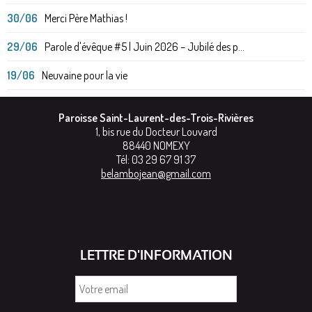
30/06
Merci Père Mathias !
29/06
Parole d'évêque #5 | Juin 2026 – Jubilé des p...
19/06
Neuvaine pour la vie
Paroisse Saint-Laurent-des-Trois-Rivières
1, bis rue du Docteur Louvard
88440
NOMEXY
Tél:
03 29 67 91 37
belambojean@gmail.com
LETTRE D'INFORMATION
Votre
email