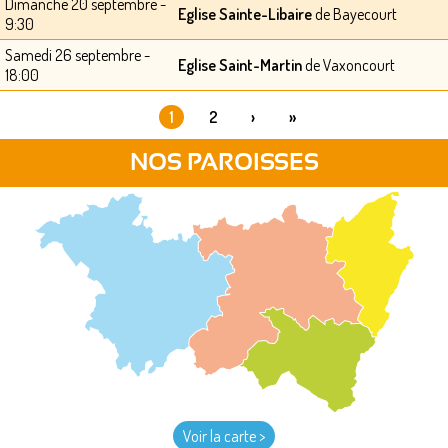
Dimanche 20 septembre -
Eglise Sainte-Libaire
de Bayecourt
9:30
Samedi 26 septembre -
Eglise Saint-Martin
de Vaxoncourt
18:00
1
2
›
»
PAGES
NOS PAROISSES
Voir la carte >