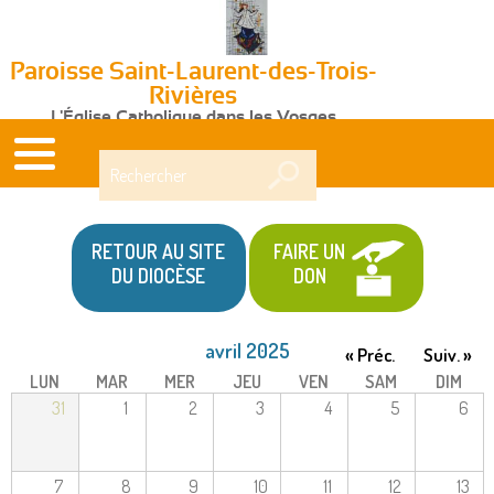
Paroisse Saint-Laurent-des-Trois-
Rivières
L'Église Catholique dans les Vosges
Rechercher
RETOUR AU SITE
FAIRE UN
DU DIOCÈSE
DON
avril 2025
« Préc.
Suiv. »
LUN
MAR
MER
JEU
VEN
SAM
DIM
31
1
2
3
4
5
6
7
8
9
10
11
12
13