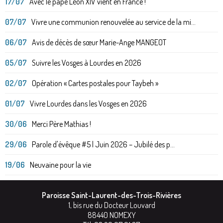
17/07
Avec le pape Léon XIV vient en France !
07/07
Vivre une communion renouvelée au service de la mi...
06/07
Avis de décès de sœur Marie-Ange MANGEOT
05/07
Suivre les Vosges à Lourdes en 2026
02/07
Opération « Cartes postales pour Taybeh »
01/07
Vivre Lourdes dans les Vosges en 2026
30/06
Merci Père Mathias !
29/06
Parole d'évêque #5 | Juin 2026 – Jubilé des p...
19/06
Neuvaine pour la vie
Paroisse Saint-Laurent-des-Trois-Rivières
1, bis rue du Docteur Louvard
88440
NOMEXY