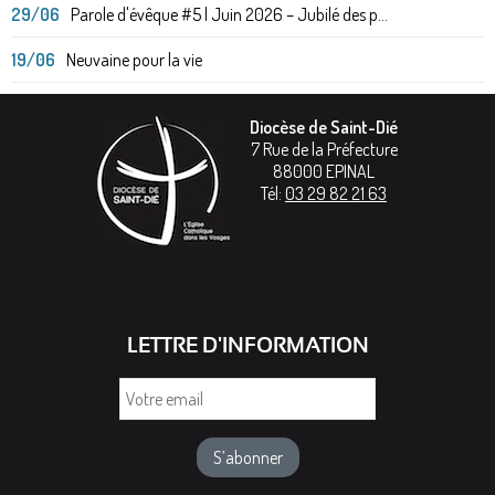
29/06
Parole d'évêque #5 | Juin 2026 – Jubilé des p...
19/06
Neuvaine pour la vie
Diocèse de Saint-Dié
7 Rue de la Préfecture
88000
EPINAL
Tél:
03 29 82 21 63
LETTRE D'INFORMATION
Votre
email