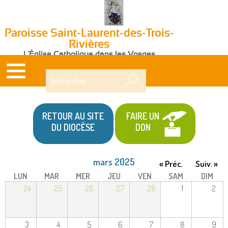
Paroisse Saint-Laurent-des-Trois-
Rivières
L'Église Catholique dans les Vosges
Rechercher
RETOUR AU SITE
FAIRE UN
DU DIOCÈSE
DON
mars 2025
« Préc.
Suiv. »
LUN
MAR
MER
JEU
VEN
SAM
DIM
24
25
26
27
28
1
2
3
4
5
6
7
8
9