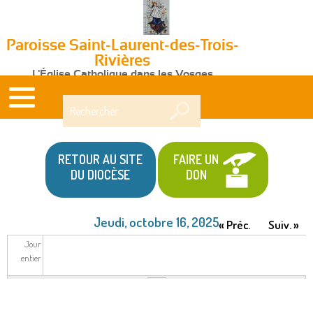
Paroisse Saint-Laurent-des-Trois-
Rivières
L'Église Catholique dans les Vosges
Rechercher
RETOUR AU SITE
FAIRE UN
DU DIOCÈSE
DON
Jeudi, octobre 16, 2025
« Préc.
Suiv. »
Jour
entier