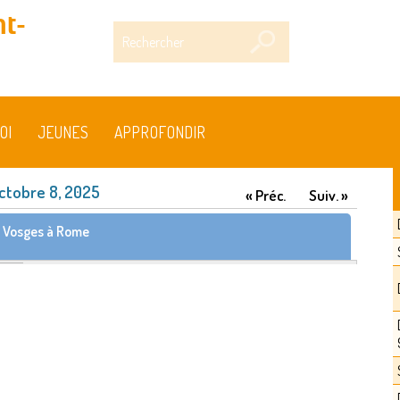
t-
Rechercher
OI
JEUNES
APPROFONDIR
ctobre 8, 2025
« Préc.
Suiv. »
 Vosges à Rome
inage provincial à Rome