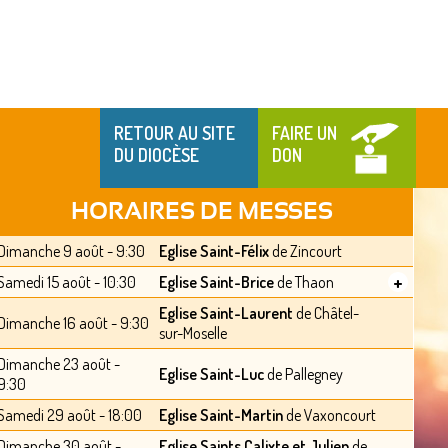
RETOUR AU SITE
FAIRE UN
DU DIOCÈSE
DON
HORAIRES DE MESSES
Dimanche 9 août - 9:30
Eglise Saint-Félix
de Zincourt
+
Samedi 15 août - 10:30
Eglise Saint-Brice
de Thaon
Eglise Saint-Laurent
de Châtel-
Dimanche 16 août - 9:30
sur-Moselle
Dimanche 23 août -
Eglise Saint-Luc
de Pallegney
9:30
Samedi 29 août - 18:00
Eglise Saint-Martin
de Vaxoncourt
Dimanche 30 août -
Eglise Saints Calixte et Julien
de