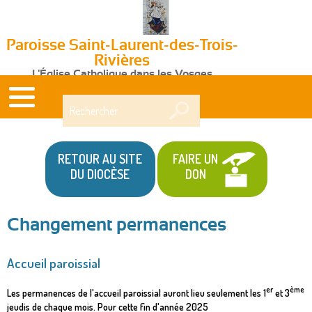
Paroisse Saint-Laurent-des-Trois-
Rivières
L'Église Catholique dans les Vosges
Rechercher
RETOUR AU SITE
FAIRE UN
DU DIOCÈSE
DON
Changement permanences
Vous
Accueil paroissial
êtes
ici
er
ème
Les permanences de l'accueil paroissial auront lieu seulement les 1
et 3
jeudis de chaque mois. Pour cette fin d'année 2025