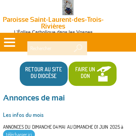
Paroisse Saint-Laurent-des-Trois-
Rivières
L'Église Catholique dans les Vosges
Rechercher
RETOUR AU SITE
FAIRE UN
DU DIOCÈSE
DON
Annonces de mai
Vous
Les infos du mois
êtes
ici
ANNONCES DU DIMANCHE 04 MAI AU DIMANCHE 01 JUIN 2025 à
télécharger ici