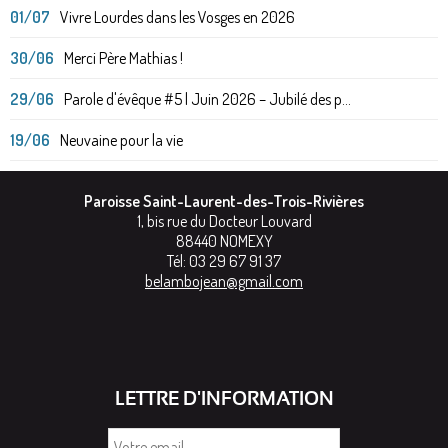
01/07
Vivre Lourdes dans les Vosges en 2026
30/06
Merci Père Mathias !
29/06
Parole d'évêque #5 | Juin 2026 – Jubilé des p...
19/06
Neuvaine pour la vie
Paroisse Saint-Laurent-des-Trois-Rivières
1, bis rue du Docteur Louvard
88440
NOMEXY
Tél:
03 29 67 91 37
belambojean@gmail.com
LETTRE D'INFORMATION
Votre